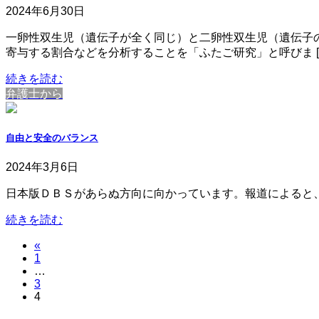
2024年6月30日
一卵性双生児（遺伝子が全く同じ）と二卵性双生児（遺伝子
寄与する割合などを分析することを「ふたご研究」と呼びま [
続きを読む
弁護士から
自由と安全のバランス
2024年3月6日
日本版ＤＢＳがあらぬ方向に向かっています。報道によると
続きを読む
«
投
固
1
稿
…
定
固
3
ペ
の
固
4
定
ー
定
ペ
ペ
ジ