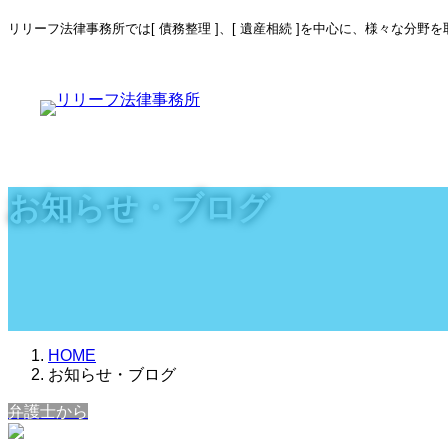
コ
ナ
リリーフ法律事務所では[ 債務整理 ]、[ 遺産相続 ]を中心に、様々な分
ン
ビ
テ
ゲ
ン
ー
ツ
シ
へ
ョ
ス
ン
キ
に
ッ
移
お知らせ・ブログ
プ
動
HOME
お知らせ・ブログ
弁護士から