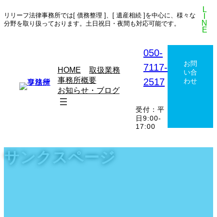
コ
ナ
L
リリーフ法律事務所では[ 債務整理 ]、[ 遺産相続 ]を中心に、様々な
I
ン
ビ
N
分野を取り扱っております。土日祝日・夜間も対応可能です。
テ
ゲ
E
ン
ー
ツ
シ
050-
へ
ョ
お問
7117-
ス
ン
取扱業務
HOME
い合
キ
に
事務所概要
2517
わせ
ッ
移
お知らせ・ブログ
プ
動
受付：平
日9:00-
17:00
サンクスページ