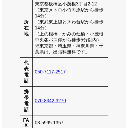
東京都板橋区小茂根3丁目2-12
（東京メトロ小竹向原駅から徒歩
14分）
所
（東武東上線ときわ台駅から徒歩
在
14分）
地
（上の根橋・かみのね橋・小茂根
中央各バス停から徒歩5分以内）
※東京都・埼玉県・神奈川県・千
葉県は、出張料無料です。
代
表
050-7117-2517
電
話
携
帯
070-8342-3270
電
話
FA
03-5995-1357
X